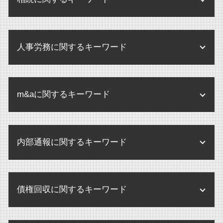
企業法務 あり方
個別指導 医療機関
企業 規定
監査 弁護士確認状
相続 兄弟 争い
規程改定 改訂
医療法人 中小企業
人事労務に関するキーワード
相続放棄 デメリット
環境 保全 企業
医療法人 監査
相続放棄 連帯保証人
企業 保全
パワハラ 損害賠償 会社
医療法人
遺産分割協議書 書き方 注意点
内部規定 とは
m&aに関するキーワード
残業代 未払い 請求 時効
医療法人 とは
遺産分割調停 期間
内部規定 内部規程
解雇 未払い賃金 請求
医療法人 病院 違い
遺産分割協議
m&a 会社
企業法務 とは
せクハラ 損害賠償 相場
医療法人 設立 要件
相続 いつまで
内部通報に関するキーワード
企業買収 弁護士
企業法務 弁護士
不当解雇 労基署
医療法人 登記事項
相続 誰に相談
m&a 売却
企業 訴訟
不当解雇 とは
監査 病院
内部通報 外部通報
公正証書遺言 証人
m&a 買収
企業 訴訟 個人
人事労務 弁護士
債権回収に関するキーワード
監査とは 病院
内部通報 外部窓口
相続手続 弁護士
m&a 弁護士
個人情報 内部規定
残業代 請求
医療法人 合併
内部通報制度
遺言執行者 選任
株式交換 株式移転
企業間 訴訟
債権回収 個人