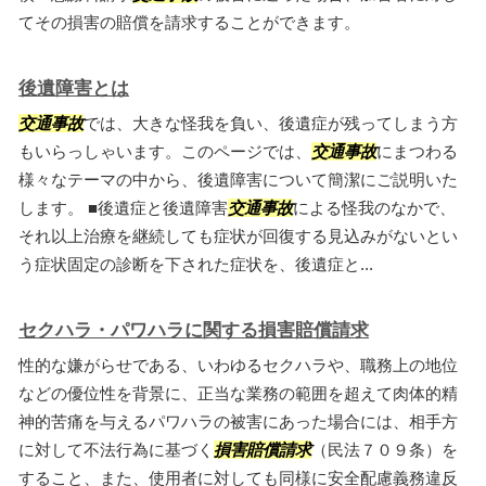
てその損害の賠償を請求することができます。
後遺障害とは
交通事故
では、大きな怪我を負い、後遺症が残ってしまう方
もいらっしゃいます。このページでは、
交通事故
にまつわる
様々なテーマの中から、後遺障害について簡潔にご説明いた
します。 ■後遺症と後遺障害
交通事故
による怪我のなかで、
それ以上治療を継続しても症状が回復する見込みがないとい
う症状固定の診断を下された症状を、後遺症と...
セクハラ・パワハラに関する損害賠償請求
性的な嫌がらせである、いわゆるセクハラや、職務上の地位
などの優位性を背景に、正当な業務の範囲を超えて肉体的精
神的苦痛を与えるパワハラの被害にあった場合には、相手方
に対して不法行為に基づく
損害賠償請求
（民法７０９条）を
すること、また、使用者に対しても同様に安全配慮義務違反