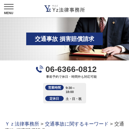
交通事故 損害賠償請求
06-6366-0812
事前予約で休日・時間外も対応可能
営業時間
9:30～
18:00
定休日
土・日・祝
Ｙｚ法律事務所
>
交通事故に関するキーワード
>
交通