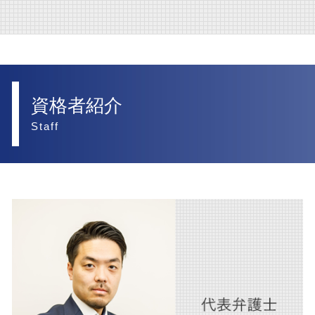
後遺障害 賠償金
民事訴訟 賠償金
離婚 財産分与 家
債権回収 調停
医療法人 西宮市 弁護士
不動産 売買
後遺障害 弁護士基準
訴訟 弁護士なし
離婚 財産分与 貯金
医療法人 大阪市 弁護士
不動産 賃貸借契約 法律
交通事故 加害者 損害
民事訴訟 慰謝料
離婚 相手が応じない
人事労務 大阪市 弁護士
交通事故 弁護士
民事訴訟 種類
離婚 財産分与 家 ローン
交通事故 大阪市 弁護士
資格者紹介
交通事故 後遺症 損害
離婚 弁護士
m&a 西宮市 弁護士
Staff
交通事故 家事 損害
離婚 調停 期間
人事労務 西宮市 弁護士
交通事故 損害賠償 相場
離婚 父親 親権
訴訟 大阪市 弁護士
交通事故 弁護士特約
離婚 慰謝料 弁護士
離婚 大阪市 弁護士
交通事故 罰金
離婚
企業法務 西宮市 弁護士
交通事故 物損事故
離婚 財産分与
m&a 大阪市 弁護士
交通事故 賠償金
債権回収 大阪市 弁護士
後遺障害 弁護士
相続 西宮市 弁護士
交通事故 慰謝料 弁護士基準