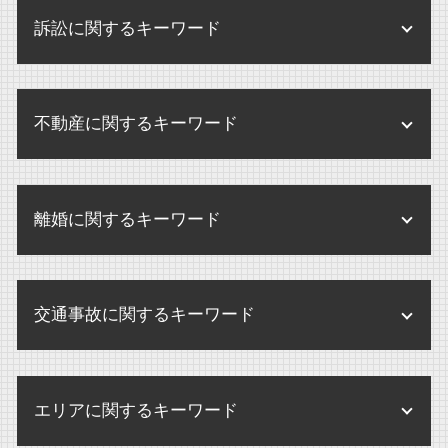
パワハラ 訴訟 企業
医療法人 弁護士
内部通報制度 義務化
公正証書遺言 効力
m&a 買収 違い
訴訟に関するキーワード
企業 訴訟 コーポレートガバナンス
債権回収
未払賃金 請求期間
医療法人 メリット
内部通報制度 パワハラ
相続 アパート
企業合併 株 どうなる
債権回収 違法
残業代 請求 証拠
内部通報 調査方法
相続 不動産
訴訟 意味 訴状
株式交換 m&a
破産 別除権
未払い賃金 請求 損害賠償
内部通報 外部窓口 顧問弁護士
不動産に関するキーワード
遺産分割協議書 提出先
訴訟
企業買収 注意点
債権回収 弁護士事務所
残業代 請求 弁護士
内部通報制度 改正
遺留分 とは
訴訟 弁護士
企業買収 中小企業
債権回収 弁護士法
せクハラ 損害賠償
賃貸借契約 不動産 売買
内部通報 弁護士
遺言 認知症
訴訟 流れ
企業合併 デメリット
債権回収 不動産
離婚に関するキーワード
未払賃金 請求 時効
不動産 売却
内部通報
遺言書 検認
民事訴訟 上告
株式交換 メリット デメリット
債権回収 注意点
パワハラ 損害賠償
不動産 弁護士
内部通報 罰則
養子縁組 相続 トラブル
訴訟 調停
企業合併 弁護士
離婚 慰謝料 相場
破産 賠償金
不動産登記法 改正
内部通報 外部通報 違い
限定承認 わかりやすく
民事訴訟 弁護士なし
交通事故に関するキーワード
離婚 合意書
破産 大手企業
不動産 競売
内部通報 中小企業
民事訴訟 示談
離婚 調停 流れ
債権回収 調査
不動産 管理会社
内部通報制度とは
交通事故 慰謝料 相場 弁護士
民事訴訟 相手が出頭しない
離婚調停
破産 弁護士
賃貸借契約 不動産 重要事項説明
エリアに関するキーワード
内部通報 窓口 外部委託
交通事故 損害賠償請求
民事訴訟 流れ
離婚したい
債権回収 弁護士
不動産 賃貸借契約