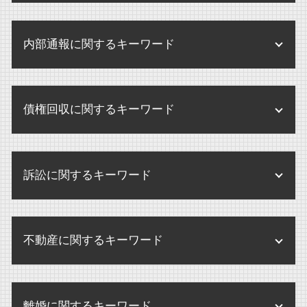
企業間 訴訟
せクハラ 損害賠償 相場
監査 弁護士確認状
相続放棄 連帯保証人
企業買収 注意点
企業法務 弁護士
パワハラ 損害賠償 会社
医療法人 開業医 違い
公正証書遺言 効力
内部通報に関するキーワード
株式交換 m&a
環境 保全 企業
せクハラ 損害賠償
医療法人 法律
遺産分割 兄弟
株式交換 株式移転
企業 保全活動
未払賃金 請求 時効
医療法人 m&a
内部通報制度 義務化
限定承認 わかりやすく
m&a 買収
内部規定 とは
未払い賃金 請求 損害賠償
債権回収に関するキーワード
医療法人 合併
内部通報 弁護士
相続手続き
企業合併 デメリット
企業 訴訟 コーポレートガバナンス
残業代 請求 弁護士
監査 病院
内部通報制度 改正
遺留分侵害額請求 時効
m&a 売却
企業法務 あり方
破産 賠償金
不当解雇 とは
医療法人 病院 違い
内部通報 外部通報 違い
相続 アパート
企業買収 中小企業
訴訟に関するキーワード
企業法務 とは
破産 弁護士
パワハラ 損害賠償
医療法人 登記事項
内部通報 調査方法
相続手続 弁護士
m&a 弁護士
債権回収 調査
未払賃金 請求期間
内部通報 中小企業
相続 不動産
民事訴訟 示談
企業買収 弁護士
破産 大手企業
解雇 未払い賃金 請求
内部通報 外部通報
不動産に関するキーワード
遺言執行者 選任
訴訟 流れ
企業合併 株 どうなる
債権回収 個人
残業代 請求
内部通報 外部窓口
公正証書遺言 証人
訴訟 弁護士
株式交換 メリット デメリット
債権回収 注意点
人事労務 弁護士
不動産 売買
内部通報制度とは
相続人 連絡取れない
民事訴訟 種類
m&a 買収 違い
債権回収
離婚に関するキーワード