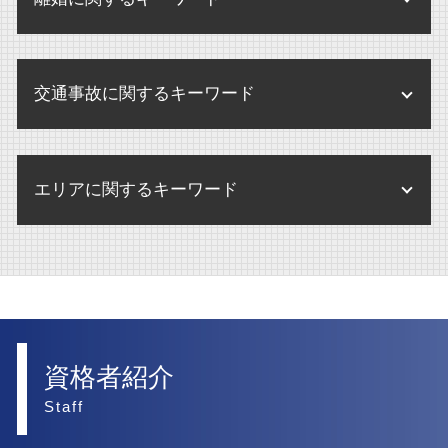
パワハラ 訴訟 企業
不動産 賃貸借契約 法律
内部通報制度
相続手続き 弁護士
訴訟 弁護士なし
企業合併 弁護士
債権回収 違法
残業代 請求 証拠
不動産登記法 改正
内部通報 窓口 外部委託
婚外子 相続させたくない
民事訴訟 弁護士なし
m&a 会社
離婚 調停 期間
債権回収 弁護士法
不動産 競売
内部通報
遺留分 遺言
民事訴訟 慰謝料
交通事故に関するキーワード
離婚 財産分与 家
破産 別除権
不動産 売却
内部通報 外部窓口 顧問弁護士
訴訟 意味 訴状
離婚 慰謝料 相場
債権回収 弁護士
不動産 弁護士
内部通報 罰則
交通事故 賠償金
民事訴訟 流れ
離婚 合意書
債権回収 調停
不動産 管理会社
エリアに関するキーワード
内部通報制度 パワハラ
後遺障害 弁護士基準
民事訴訟 賠償金
離婚 財産分与
債権回収 弁護士事務所
賃貸借契約 不動産 売買
交通事故 慰謝料 弁護士基準
訴訟 調停
離婚 慰謝料 弁護士
債権回収 不動産
m&a 大阪市 弁護士
賃貸借契約 不動産 重要事項説明
後遺障害 弁護士
民事訴訟 相手が出頭しない
離婚 父親 親権
医療法人 西宮市 弁護士
不動産 賃貸借契約
交通事故 物損事故
訴訟
離婚したい
人事労務 大阪市 弁護士
交通事故 弁護士特約
民事訴訟 上告
離婚 調停 流れ
離婚 大阪市 弁護士
資格者紹介
交通事故 慰謝料 相場 弁護士
離婚調停
訴訟 大阪市 弁護士
Staff
交通事故 後遺症 損害
離婚 弁護士
債権回収 西宮市 弁護士