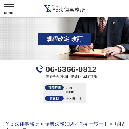
規程改定 改訂
06-6366-0812
事前予約で休日・時間外も対応可能
営業時間
9:30～
18:00
定休日
土・日・祝
Ｙｚ法律事務所
>
企業法務に関するキーワード
>
規程