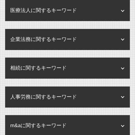
医療法人に関するキーワード
個別指導 医療機関
企業法務に関するキーワード
監査とは 病院
医療法人 とは
企業 訴訟 個人
医療法人 弁護士
相続に関するキーワード
規程改定 改訂
医療法人
企業 保全
医療法人 メリット
養子縁組 相続 トラブル
企業 訴訟
医療法人 中小企業
人事労務に関するキーワード
相続手続き どこで
個人情報 内部規定
医療法人 登記
内縁 相続
企業 規定
残業代 未払い 請求 時効
医療法人 設立 要件
相続放棄 期限
内部規定 内部規程
m&aに関するキーワード
不当解雇 労基署
医療法人 監査
相続放棄 デメリット