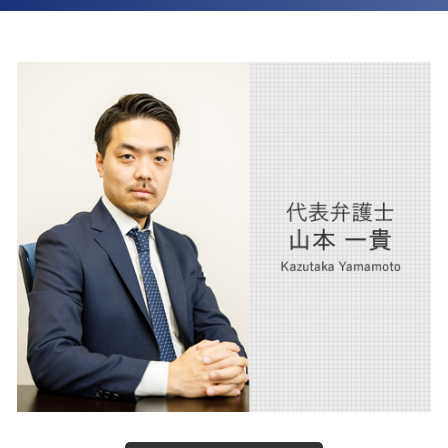
交通事故 損害賠償請求
離婚 相手が応じない
債権回収 大阪市 弁護士
交通事故 損害賠償 相場
離婚
企業法務 西宮市 弁護士
交通事故 家事 損害
離婚 財産分与 家 ローン
m&a 西宮市 弁護士
交通事故慰謝料 弁護士
離婚 財産分与 貯金
内部通報 大阪市 弁護士
交通事故 罰金
医療法人 大阪市 弁護士
後遺障害 賠償金
相続 大阪市 弁護士
交通事故 加害者 損害
不動産 大阪市 弁護士
交通事故 弁護士
交通事故 大阪市 弁護士
人事労務 西宮市 弁護士
企業法務 大阪市 弁護士
相続 西宮市 弁護士