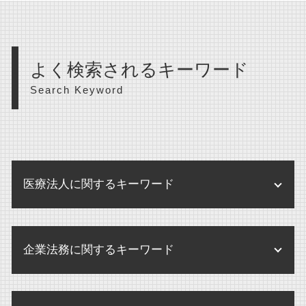
よく検索されるキーワード
Search Keyword
医療法人に関するキーワード
医療法人
企業法務に関するキーワード
監査 病院
監査とは 病院
企業法務 あり方
医療法人 設立 要件