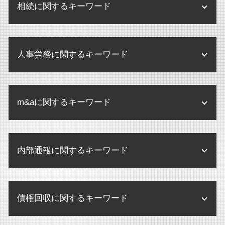
相続に関するキーワード
企業 訴訟
医療法人 合併
企業 保全活動
医療法人 監査
相続手続き
企業 保全
医療法人 登記事項
人事労務に関するキーワード
相続 弁護士
個人情報 内部規定
医療法人 中小企業
遺言書 検認
内部規定 内部規程
パワハラ 損害賠償
医療法人 病院 違い
養子縁組 相続 トラブル
環境 保全 企業
m&aに関するキーワード
パワハラ 訴訟 企業
医療法人 とは
相続 兄弟 争い
規程改定 改訂
パワハラ 損害賠償 会社
医療法人 メリット
相続 争い
企業買収 注意点
企業法務 弁護士
せクハラ 損害賠償 相場
医療法人 弁護士
相続 アパート
内部通報に関するキーワード
株式交換 m&a
企業間 訴訟
せクハラ 損害賠償
医療法人 m&a
遺留分 とは
企業合併 デメリット
企業法務 とは
残業代 請求 弁護士
医療法人 開業医 違い
内部通報 外部通報 違い
遺言執行者 選任
企業合併 株 どうなる
内部規定 とは
未払賃金 請求期間
債権回収に関するキーワード
個別指導 医療機関
内部通報
遺産分割調停 期間
m&a 会社
企業 規定
解雇 未払い賃金 請求
医療法人 法律
内部通報 外部通報
遺産分割協議書 提出先