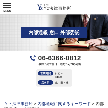
内部通報 窓口 外部委託
06-6366-0812
事前予約で休日・時間外も対応可能
営業時間
9:30～
18:00
定休日
土・日・祝
Ｙｚ法律事務所
>
内部通報に関するキーワード
>
内部