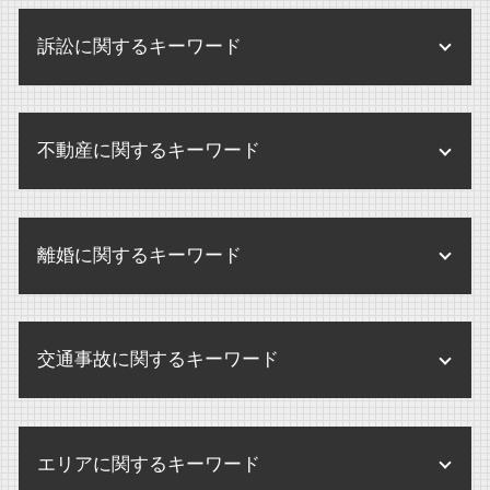
企業買収 中小企業
企業 訴訟 個人
破産 賠償金
未払い賃金 請求 損害賠償
監査 弁護士確認状
内部通報制度
相続放棄 期限
m&a 弁護士
訴訟に関するキーワード
企業 訴訟 コーポレートガバナンス
債権回収
人事労務 弁護士
医療法人 登記
内部通報 外部窓口 顧問弁護士
相続手続 弁護士
企業合併 弁護士
破産 大手企業
残業代 請求
内部通報 罰則
遺産 分け方
訴訟 弁護士なし
企業買収 弁護士
債権回収 弁護士事務所
不当解雇 労基署
内部通報制度とは
不動産に関するキーワード
限定承認 わかりやすく
民事訴訟 種類
株式交換 株式移転
債権回収 違法
残業代 請求 証拠
内部通報 調査方法
相続人 連絡取れない
民事訴訟 慰謝料
株式交換 メリット デメリット
債権回収 注意点
残業代 未払い 請求 時効
不動産 売買
内部通報 弁護士
相続手続き 弁護士
訴訟 調停
m&a 買収 違い
債権回収 不動産
離婚に関するキーワード
未払賃金 請求 時効
不動産 賃貸借契約 法律
内部通報 外部窓口
遺留分 遺言
民事訴訟 示談
m&a 売却
債権回収 個人
不当解雇 とは
賃貸借契約 不動産 重要事項説明
内部通報制度 義務化
遺留分侵害額請求 時効
民事訴訟 流れ
m&a 買収
離婚 財産分与
債権回収 調停
賃貸借契約 不動産 売買
内部通報 窓口 外部委託
相続人 認知症
民事訴訟 弁護士なし
交通事故に関するキーワード
離婚 調停 期間
破産 弁護士
不動産 売却
内部通報制度 パワハラ
民事訴訟 相手が出頭しない
離婚したい
債権回収 弁護士
不動産 賃貸借契約
内部通報 中小企業
交通事故 家事 損害
訴訟
離婚 父親 親権
債権回収 調査
不動産 競売
エリアに関するキーワード
内部通報制度 改正
交通事故 慰謝料 相場 弁護士
訴訟 弁護士
離婚 財産分与 貯金