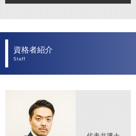
破産 別除権
不動産 弁護士
交通事故 罰金
訴訟 意味 訴状
離婚 財産分与 家 ローン
債権回収 弁護士法
医療法人 大阪市 弁護士
不動産 管理会社
交通事故 損害賠償請求
民事訴訟 賠償金
離婚 調停 流れ
人事労務 西宮市 弁護士
不動産登記法 改正
後遺障害 賠償金
訴訟 流れ
離婚 財産分与 家
企業法務 西宮市 弁護士
交通事故 弁護士特約
民事訴訟 上告
離婚 合意書
内部通報 大阪市 弁護士
資格者紹介
交通事故 賠償金
離婚調停
不動産 大阪市 弁護士
Staff
交通事故慰謝料 弁護士
離婚 弁護士
相続 大阪市 弁護士
後遺障害 弁護士基準
離婚
人事労務 大阪市 弁護士
交通事故 弁護士
離婚 相手が応じない
離婚 大阪市 弁護士
交通事故 慰謝料 弁護士基準
離婚 慰謝料 弁護士
債権回収 西宮市 弁護士
後遺障害 弁護士
離婚 慰謝料 相場
交通事故 大阪市 弁護士
交通事故 後遺症 損害
債権回収 大阪市 弁護士
交通事故 加害者 損害
訴訟 大阪市 弁護士