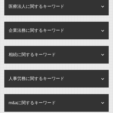
医療法人に関するキーワード
医療法人 合併
企業法務に関するキーワード
医療法人 弁護士
医療法人 病院 違い
規程改定 改訂
医療法人 m&a
相続に関するキーワード
企業 訴訟 コーポレートガバナンス
医療法人 メリット
企業 訴訟
監査とは 病院
遺産分割調停 期間
環境 保全 企業
医療法人 開業医 違い
人事労務に関するキーワード
公正証書遺言 証人
企業法務 とは
医療法人 設立 要件
内縁 相続
企業 保全活動
未払賃金 請求期間
医療法人 とは
相続手続き どこで
個人情報 内部規定
m&aに関するキーワード
残業代 請求 証拠
医療法人 監査
婚外子 相続させたくない
企業法務 弁護士