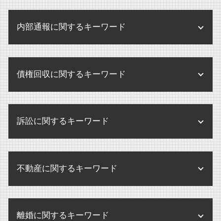
解雇 未払い賃金 請求
医療法人 中小企業
相続 弁護士
企業合併 弁護士
企業間 訴訟
せクハラ 損害賠償 相場
個別指導 医療機関
相続放棄 連帯保証人
内部通報に関するキーワード
m&a 弁護士
内部規定 内部規程
未払い賃金 請求 損害賠償
医療法人 法律
遺産 分け方
企業買収 注意点
企業 規定
不当解雇 とは
医療法人 登記事項
内部通報 外部窓口
相続 誰に相談
企業買収 中小企業
企業 保全
パワハラ 訴訟 企業
債権回収に関するキーワード
監査 病院
内部通報 弁護士
遺産分割協議書 書き方 注意点
株式交換 株式移転
企業 訴訟 個人
人事労務 弁護士
医療法人 登記
内部通報 罰則
相続 不動産
m&a 会社
企業法務 あり方
債権回収
不当解雇 労基署
監査 弁護士確認状
内部通報 中小企業
限定承認 わかりやすく
m&a 買収 違い
訴訟に関するキーワード
内部規定 とは
破産 大手企業
せクハラ 損害賠償
医療法人
内部通報制度 義務化
遺産分割 兄弟
株式交換 m&a
債権回収 調停
パワハラ 損害賠償
内部通報 調査方法
遺言執行者 選任
民事訴訟 上告
m&a 買収
債権回収 不動産
残業代 請求 弁護士
内部通報制度とは
不動産に関するキーワード
相続 争い
民事訴訟 弁護士なし
株式交換 メリット デメリット
債権回収 個人
残業代 請求
内部通報
遺産分割協議書 提出先
訴訟 弁護士
企業合併 デメリット
破産 別除権
パワハラ 損害賠償 会社
賃貸借契約 不動産 売買
内部通報 外部通報 違い
相続放棄 期限
民事訴訟 種類
企業買収 弁護士
債権回収 注意点
離婚に関するキーワード
未払賃金 請求 時効
不動産 売買