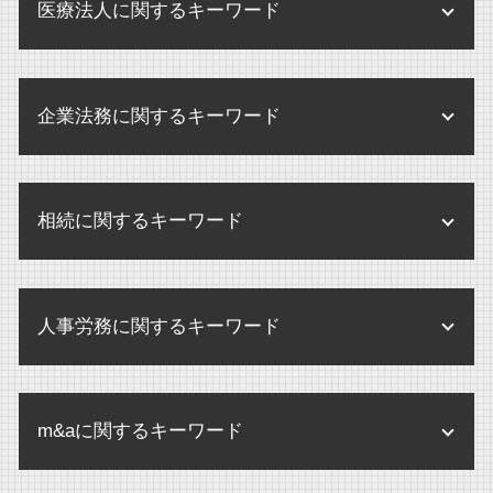
医療法人に関するキーワード
医療法人 メリット
企業法務に関するキーワード
医療法人 開業医 違い
医療法人 法律
企業 保全活動
個別指導 医療機関
相続に関するキーワード
内部規定 とは
医療法人 とは
企業 保全
監査 病院
遺言 認知症
企業間 訴訟
医療法人 m&a
人事労務に関するキーワード
婚外子 相続させたくない
環境 保全 企業
監査 弁護士確認状
相続 弁護士
規程改定 改訂
残業代 未払い 請求 時効
医療法人
遺産分割協議
企業法務 あり方
m&aに関するキーワード
不当解雇 労基署
医療法人 設立 要件
内縁 相続
企業 訴訟 個人
解雇 未払い賃金 請求
医療法人 病院 違い