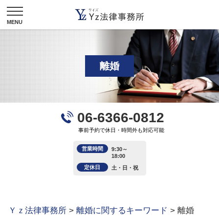
離婚
06-6366-0812
事前予約で休日・時間外も対応可能
営業時間
9:30～
18:00
定休日
土・日・祝
Ｙｚ法律事務所
>
離婚に関するキーワード
>
離婚