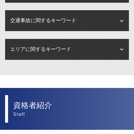
債権回収 弁護士事務所
未払賃金 請求期間
不動産 管理会社
内部通報
遺言執行者 選任
訴訟 調停
企業買収 注意点
離婚 弁護士
債権回収 調査
不動産 弁護士
内部通報 窓口 外部委託
遺言書 検認
訴訟 意味 訴状
交通事故に関するキーワード
離婚 財産分与 家 ローン
債権回収 調停
賃貸借契約 不動産 重要事項説明
内部通報制度 改正
訴訟 流れ
離婚 財産分与
破産 大手企業
不動産 賃貸借契約 法律
内部通報 弁護士
交通事故 罰金
訴訟 弁護士
離婚調停
債権回収 不動産
不動産登記法 改正
エリアに関するキーワード
内部通報 外部窓口
交通事故 物損事故
訴訟
離婚 父親 親権
債権回収
賃貸借契約 不動産 売買
交通事故 慰謝料 弁護士基準
訴訟 弁護士なし
離婚 調停 流れ
債権回収 注意点
不動産 大阪市 弁護士
不動産 売却
交通事故 賠償金
民事訴訟 相手が出頭しない
離婚 財産分与 家
内部通報 大阪市 弁護士
不動産 賃貸借契約
後遺障害 賠償金
民事訴訟 流れ
離婚 財産分与 貯金
人事労務 大阪市 弁護士
交通事故 家事 損害
民事訴訟 弁護士なし
離婚 慰謝料 相場
離婚 大阪市 弁護士
資格者紹介
交通事故 弁護士特約
離婚 相手が応じない
訴訟 大阪市 弁護士
Staff
後遺障害 弁護士基準
離婚 合意書
医療法人 大阪市 弁護士
交通事故 弁護士
離婚したい