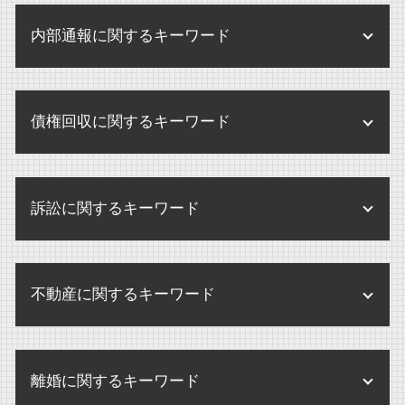
公正証書遺言 証人
m&a 買収 違い
企業 規定
パワハラ 損害賠償 会社
医療法人 弁護士
相続放棄 連帯保証人
内部通報に関するキーワード
m&a 会社
企業 訴訟
残業代 請求
医療法人 登記
相続放棄 期限
株式交換 メリット デメリット
企業法務 とは
せクハラ 損害賠償
医療法人 登記事項
内部通報制度
相続 兄弟 争い
株式交換 株式移転
企業 訴訟 コーポレートガバナンス
せクハラ 損害賠償 相場
債権回収に関するキーワード
医療法人 合併
内部通報 罰則
限定承認 わかりやすく
m&a 買収
個人情報 内部規定
残業代 請求 弁護士
医療法人 監査
内部通報制度 義務化
相続手続き どこで
m&a 売却
内部規定 内部規程
債権回収 違法
残業代 請求 証拠
監査とは 病院
内部通報制度 パワハラ
遺産 分け方
企業買収 弁護士
訴訟に関するキーワード
企業法務 弁護士
債権回収 弁護士
人事労務 弁護士
医療法人 中小企業
内部通報 外部通報 違い
遺留分 遺言
企業買収 中小企業
債権回収 個人
未払い賃金 請求 損害賠償
内部通報制度とは
相続人 認知症
民事訴訟 慰謝料
m&a 弁護士
破産 賠償金
不当解雇 とは
内部通報 調査方法
不動産に関するキーワード
相続手続き
民事訴訟 賠償金
企業合併 株 どうなる
債権回収 弁護士法
パワハラ 損害賠償
内部通報 外部窓口 顧問弁護士
遺産分割 兄弟
民事訴訟 種類
企業合併 デメリット
破産 弁護士
パワハラ 訴訟 企業
不動産 競売
内部通報 外部通報
相続 アパート
民事訴訟 示談
企業合併 弁護士
破産 別除権
離婚に関するキーワード
未払賃金 請求 時効
不動産 売買
内部通報 中小企業
遺産分割協議書 書き方 注意点
民事訴訟 上告
株式交換 m&a