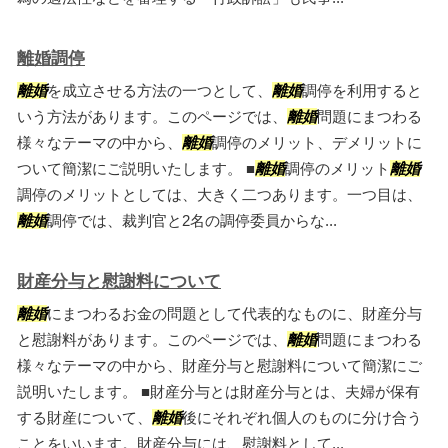
離婚調停
離婚
を成立させる方法の一つとして、
離婚
調停を利用すると
いう方法があります。このページでは、
離婚
問題にまつわる
様々なテーマの中から、
離婚
調停のメリット、デメリットに
ついて簡潔にご説明いたします。 ■
離婚
調停のメリット
離婚
調停のメリットとしては、大きく二つあります。一つ目は、
離婚
調停では、裁判官と2名の調停委員からな...
財産分与と慰謝料について
離婚
にまつわるお金の問題として代表的なものに、財産分与
と慰謝料があります。このページでは、
離婚
問題にまつわる
様々なテーマの中から、財産分与と慰謝料について簡潔にご
説明いたします。 ■財産分与とは財産分与とは、夫婦が保有
する財産について、
離婚
後にそれぞれ個人のものに分け合う
ことをいいます。財産分与には、慰謝料として...