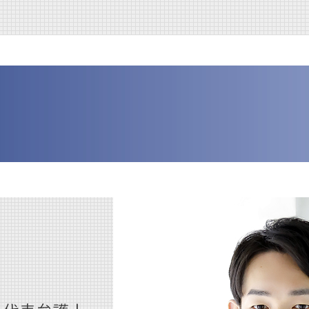
民事訴訟 示談
企業買収 中小企業
交通事故 弁護士特約
企業 訴訟 個人
民事訴訟 相手が出頭しない
m&a 弁護士
後遺障害 賠償金
企業法務 とは
訴訟 弁護士なし
株式交換 メリット デメリット
後遺障害 弁護士
企業 保全活動
民事訴訟 流れ
m&a 買収
交通事故 損害賠償 相場
環境 保全 企業
民事訴訟 慰謝料
企業合併 株 どうなる
交通事故 賠償金
規程改定 改訂
訴訟 流れ
株式交換 m&a
交通事故 慰謝料 相場 弁護士
企業間 訴訟
民事訴訟 賠償金
m&a 売却
交通事故 損害賠償請求
企業 訴訟 コーポレートガバナ
訴訟 調停
m&a 会社
ンス
交通事故 後遺症 損害
訴訟
株式交換 株式移転
交通事故慰謝料 弁護士
民事訴訟 弁護士なし
交通事故 加害者 損害
民事訴訟 種類
交通事故 家事 損害
民事訴訟 上告
交通事故 弁護士