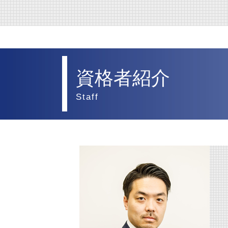
債権回収 調停
解雇 未払い賃金 請求
離婚調停
医療法人 中小企業
債権回収 調査
不当解雇 労基署
離婚したい
医療法人
債権回収 個人
せクハラ 損害賠償 相場
離婚 父親 親権
医療法人 監査
破産 別除権
残業代 請求
離婚 財産分与 貯金
資格者紹介
医療法人 とは
債権回収 注意点
未払い賃金 請求 損害賠償
離婚 慰謝料 相場
医療法人 開業医 違い
Staff
債権回収 弁護士法
未払賃金 請求期間
離婚
監査とは 病院
破産 賠償金
残業代 請求 弁護士
離婚 弁護士
医療法人 弁護士
債権回収 弁護士事務所
残業代 未払い 請求 時効
離婚 慰謝料 弁護士
医療法人 登記
破産 大手企業
パワハラ 訴訟 企業
離婚 調停 流れ
医療法人 病院 違い
債権回収 不動産
人事労務 弁護士
離婚 合意書
医療法人 m&a
破産 弁護士
残業代 請求 証拠
離婚 相手が応じない
債権回収
離婚 調停 期間