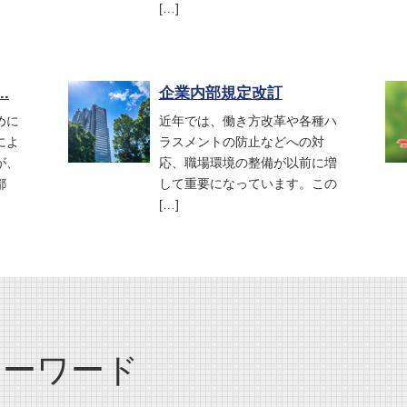
[…]
.
企業内部規定改訂
めに
近年では、働き方改革や各種ハ
によ
ラスメントの防止などへの対
が、
応、職場環境の整備が以前に増
都
して重要になっています。この
[…]
キーワード