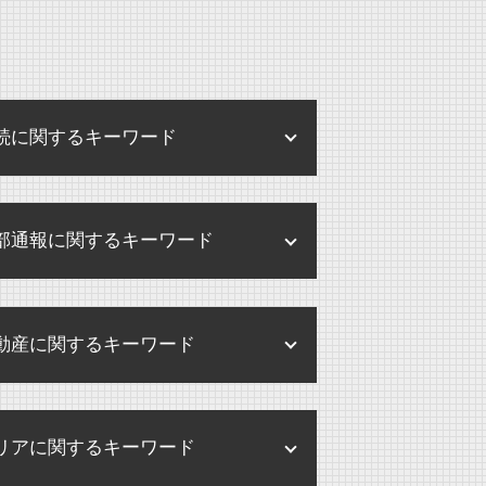
続に関するキーワード
相続手続き どこで
部通報に関するキーワード
相続 アパート
公正証書遺言 証人
内部通報制度 パワハラ
相続放棄 連帯保証人
動産に関するキーワード
内部通報 弁護士
相続手続き 弁護士
内部通報 調査方法
相続放棄 デメリット
不動産 賃貸借契約 法律
内部通報 外部窓口
遺留分 とは
リアに関するキーワード
不動産登記法 改正
内部通報 外部窓口 顧問弁護士
遺産分割 兄弟