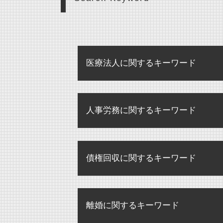
医療法人に関するキーワード
個別指導 医療機関
人事労務に関するキーワード
医療法人 合併
監査 病院
せクハラ 損害賠償
医療法人 登記事項
債権回収に関するキーワード
不当解雇 とは
医療法人 法律
パワハラ 損害賠償
医療法人 メリット
債権回収 違法
パワハラ 損害賠償 会社
監査 弁護士確認状
離婚に関するキーワード
債権回収 弁護士
未払賃金 請求 時効
医療法人 設立 要件