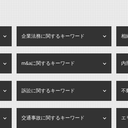
企業法務に関するキーワード
相
企業法務 あり方
m&aに関するキーワード
内
企業法務 弁護士
企業 規定
企業買収 弁護士
個人情報 内部規定
訴訟に関するキーワード
不
企業合併 弁護士
内部規定 とは
m&a 買収 違い
企業 訴訟
訴訟 弁護士
企業買収 注意点
内部規定 内部規程
交通事故に関するキーワード
エ
訴訟 意味 訴状
企業合併 デメリット
企業 保全