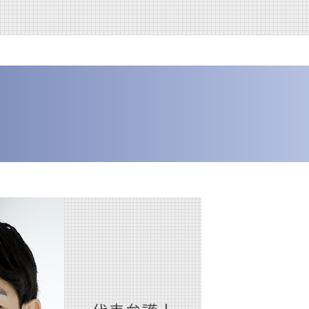
賃貸借契約 不動産 売買
内部通報 窓口 外部委託
交通事故 大阪市 弁護士
遺言 認知症
不動産 売却
内部通報制度とは
人事労務 大阪市 弁護士
遺留分侵害額請求 時効
不動産 管理会社
内部通報制度 改正
債権回収 大阪市 弁護士
相続手続 弁護士
不動産 賃貸借契約
内部通報制度
内部通報 大阪市 弁護士
遺産分割協議
不動産 弁護士
内部通報 外部通報 違い
企業法務 西宮市 弁護士
遺産分割協議書 書き方 注意点
賃貸借契約 不動産 重要事項説
内部通報 中小企業
m&a 大阪市 弁護士
遺産分割協議書 提出先
明
内部通報
債権回収 西宮市 弁護士
相続 兄弟 争い
不動産 売買
内部通報 罰則
人事労務 西宮市 弁護士
相続人 認知症
不動産 競売
内部通報制度 義務化
相続 大阪市 弁護士
養子縁組 相続 トラブル
内部通報 外部通報
医療法人 大阪市 弁護士
相続 不動産
m&a 西宮市 弁護士
相続 誰に相談
企業法務 大阪市 弁護士
限定承認 わかりやすく