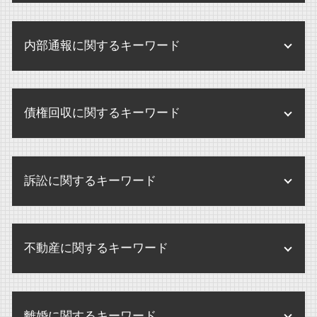
企業法務 とは
不当解雇 労基署
監査とは 病院
相続放棄 連帯保証人
m&a 会社
企業 規定
残業代 未払い 請求 時効
医療法人 登記
相続手続き どこで
内部通報に関するキーワード
m&a 弁護士
企業 訴訟
未払い賃金 請求 損害賠償
医療法人 監査
相続 アパート
株式交換 メリット デメリット
企業 保全
解雇 未払い賃金 請求
医療法人 とは
内部通報 外部通報
相続 誰に相談
企業合併 株 どうなる
企業法務 あり方
未払賃金 請求 時効
債権回収に関するキーワード
医療法人 設立 要件
内部通報制度 改正
内縁 相続
株式交換 m&a
環境 保全 企業
人事労務 弁護士
監査 病院
内部通報 調査方法
遺産分割 兄弟
m&a 買収 違い
企業 訴訟 コーポレートガバナンス
債権回収 違法
残業代 請求 証拠
医療法人 弁護士
内部通報制度とは
公正証書遺言 効力
企業合併 デメリット
訴訟に関するキーワード
企業 訴訟 個人
破産 弁護士
未払賃金 請求期間
医療法人 合併
内部通報制度 パワハラ
遺産分割協議
m&a 売却
債権回収 不動産
せクハラ 損害賠償 相場
内部通報 罰則
公正証書遺言 証人
民事訴訟 賠償金
株式交換 株式移転
債権回収 注意点
せクハラ 損害賠償
内部通報
不動産に関するキーワード
遺産分割協議書 書き方 注意点
民事訴訟 弁護士なし
企業買収 中小企業
債権回収 調停
不当解雇 とは
内部通報 外部通報 違い
相続 不動産
訴訟 意味 訴状
企業買収 弁護士
債権回収 弁護士法
パワハラ 損害賠償 会社
不動産 賃貸借契約 法律
内部通報制度
相続放棄 期限
訴訟 調停
企業合併 弁護士
債権回収
離婚に関するキーワード