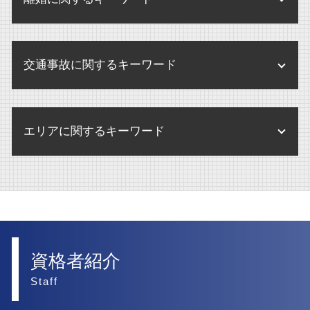
パワハラ 訴訟 企業
不動産 管理会社
内部通報 外部窓口 顧問弁護士
相続人 認知症
民事訴訟 流れ
m&a 買収
債権回収 調査
残業代 請求 弁護士
不動産 競売
内部通報 弁護士
遺産 分け方
訴訟
企業買収 注意点
離婚調停
債権回収 弁護士事務所
賃貸借契約 不動産 売買
内部通報制度 義務化
遺留分侵害額請求 時効
民事訴訟 種類
交通事故に関するキーワード
離婚 合意書
破産 賠償金
不動産登記法 改正
内部通報 中小企業
民事訴訟 示談
離婚 弁護士
破産 大手企業
不動産 売却
内部通報 外部窓口
後遺障害 弁護士
訴訟 弁護士なし
離婚 財産分与 貯金
破産 別除権
不動産 売買
エリアに関するキーワード
内部通報 窓口 外部委託
交通事故 慰謝料 弁護士基準
訴訟 流れ
離婚したい
債権回収 弁護士
不動産 弁護士
交通事故 損害賠償 相場
民事訴訟 慰謝料
離婚 財産分与 家
債権回収 個人
内部通報 大阪市 弁護士
賃貸借契約 不動産 重要事項説明
後遺障害 弁護士基準
民事訴訟 上告
離婚
医療法人 西宮市 弁護士
不動産 賃貸借契約
交通事故 罰金
訴訟 弁護士
離婚 財産分与 家 ローン
不動産 大阪市 弁護士
交通事故 後遺症 損害
民事訴訟 相手が出頭しない
離婚 調停 期間
交通事故 大阪市 弁護士
資格者紹介
交通事故 物損事故
離婚 相手が応じない
債権回収 西宮市 弁護士
Staff
交通事故 弁護士
離婚 慰謝料 相場
債権回収 大阪市 弁護士