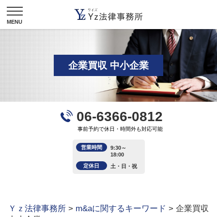
企業買収 中小企業
06-6366-0812
事前予約で休日・時間外も対応可能
営業時間
9:30～
18:00
定休日
土・日・祝
Ｙｚ法律事務所
>
m&aに関するキーワード
>
企業買収