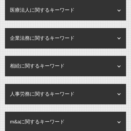
医療法人に関するキーワード
医療法人 メリット
企業法務に関するキーワード
監査 弁護士確認状
医療法人 法律
企業法務 弁護士
医療法人 開業医 違い
相続に関するキーワード
規程改定 改訂
医療法人
企業 保全活動
医療法人 m&a
相続 いつまで
内部規定 内部規程
医療法人 中小企業
人事労務に関するキーワード
遺産分割協議書 提出先
企業間 訴訟
個別指導 医療機関
相続人 連絡取れない
個人情報 内部規定
残業代 請求
医療法人 登記事項
遺産分割調停 期間
内部規定 とは
m&aに関するキーワード
パワハラ 損害賠償
医療法人 病院 違い
限定承認 わかりやすく