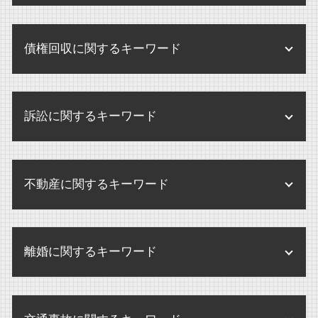
遺留分侵害額請求 時効
企業買収 弁護士
企業 保全活動
残業代 請求
医療法人 病院 違い
内部通報制度 義務化
遺言執行者 選任
株式交換 m&a
内部規定 内部規程
残業代 未払い 請求 時効
債権回収に関するキーワード
医療法人 法律
内部通報制度
遺産 分け方
企業合併 弁護士
企業法務 とは
不当解雇 労基署
個別指導 医療機関
内部通報
遺産分割協議書 提出先
企業買収 注意点
企業 訴訟 個人
債権回収 不動産
人事労務 弁護士
医療法人
内部通報 外部通報 違い
遺留分 とは
株式交換 メリット デメリット
訴訟に関するキーワード
内部規定 とは
破産 賠償金
パワハラ 損害賠償
医療法人 中小企業
内部通報 中小企業
遺言書 検認
m&a 弁護士
債権回収 弁護士法
残業代 請求 証拠
内部通報 外部通報
遺産分割協議
民事訴訟 弁護士なし
企業買収 中小企業
債権回収 弁護士
せクハラ 損害賠償 相場
内部通報 弁護士
不動産に関するキーワード
相続手続き
民事訴訟 流れ
m&a 買収 違い
債権回収 調査
パワハラ 損害賠償 会社
内部通報 外部窓口 顧問弁護士
内縁 相続
民事訴訟 種類
企業合併 デメリット
債権回収 注意点
残業代 請求 弁護士
不動産 賃貸借契約
内部通報 罰則
相続 誰に相談
訴訟 意味 訴状
株式交換 株式移転
破産 弁護士
離婚に関するキーワード
解雇 未払い賃金 請求
賃貸借契約 不動産 重要事項説明
内部通報 調査方法
相続放棄 連帯保証人
民事訴訟 相手が出頭しない
m&a 会社
債権回収 違法
パワハラ 訴訟 企業
不動産 売買
内部通報 窓口 外部委託
相続放棄 デメリット
訴訟 調停
m&a 売却
離婚 相手が応じない
破産 大手企業
不動産 弁護士
内部通報制度 パワハラ
婚外子 相続させたくない