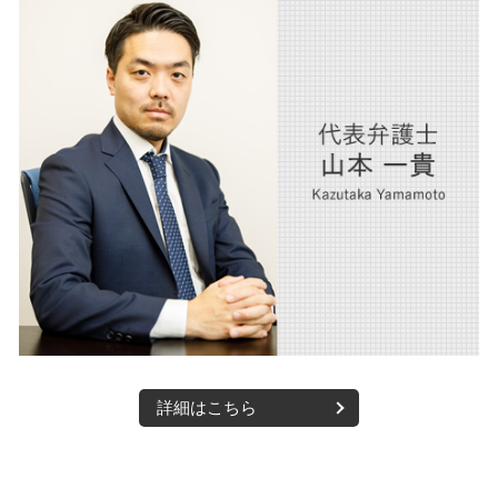
内部通報 大阪市 弁護士
交通事故 後遺症 損害
離婚 父親 親権
m&a 西宮市 弁護士
交通事故 慰謝料 相場 弁護士
企業法務 大阪市 弁護士
交通事故慰謝料 弁護士
相続 大阪市 弁護士
交通事故 家事 損害
不動産 大阪市 弁護士
交通事故 慰謝料 弁護士基準
医療法人 西宮市 弁護士
債権回収 西宮市 弁護士
人事労務 西宮市 弁護士
離婚 大阪市 弁護士
詳細はこちら