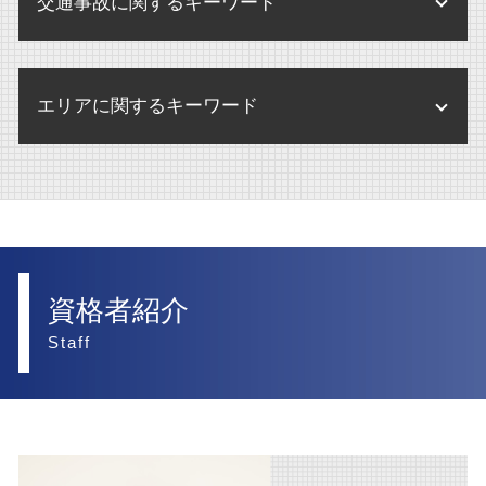
民事訴訟 上告
交通事故に関するキーワード
離婚調停
債権回収
賃貸借契約 不動産 売買
内部通報制度 改正
訴訟 流れ
離婚 財産分与
債権回収 個人
不動産 賃貸借契約 法律
内部通報制度とは
交通事故 弁護士特約
訴訟
離婚
債権回収 調停
不動産 売却
エリアに関するキーワード
内部通報 外部窓口
交通事故 損害賠償請求
民事訴訟 示談
離婚 調停 流れ
債権回収 弁護士事務所
不動産 管理会社
交通事故 物損事故
民事訴訟 慰謝料
離婚 慰謝料 弁護士
破産 別除権
m&a 大阪市 弁護士
不動産登記法 改正
後遺障害 賠償金
訴訟 弁護士なし
離婚 合意書
相続 西宮市 弁護士
不動産 競売
交通事故 罰金
訴訟 弁護士
離婚 弁護士
人事労務 大阪市 弁護士
後遺障害 弁護士基準
民事訴訟 賠償金
離婚 慰謝料 相場
交通事故 大阪市 弁護士
資格者紹介
後遺障害 弁護士
離婚 財産分与 家
訴訟 大阪市 弁護士
Staff
交通事故 損害賠償 相場
離婚 財産分与 貯金
債権回収 大阪市 弁護士
交通事故 弁護士
離婚 財産分与 家 ローン
企業法務 西宮市 弁護士
交通事故 賠償金
離婚したい
医療法人 大阪市 弁護士
交通事故 加害者 損害
離婚 調停 期間