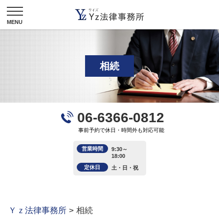
相続
06-6366-0812
事前予約で休日・時間外も対応可能
営業時間
9:30～
18:00
定休日
土・日・祝
Ｙｚ法律事務所
>
相続