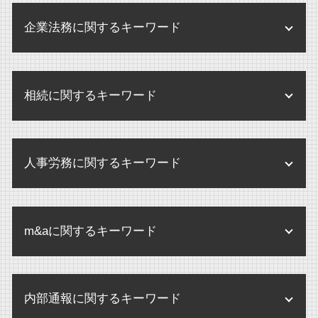
医療法人 弁護士
企業法務に関するキーワード
監査 弁護士確認状
医療法人 合併
企業間 訴訟
医療法人 開業医 違い
相続に関するキーワード
規程改定 改訂
医療法人 とは
環境 保全 企業
医療法人 設立 要件
限定承認 わかりやすく
企業法務 あり方
監査 病院
人事労務に関するキーワード
養子縁組 相続 トラブル
企業 訴訟 コーポレートガバナンス
医療法人 m&a
相続 争い
個人情報 内部規定
せクハラ 損害賠償
監査とは 病院
相続人 認知症
企業法務 弁護士
m&aに関するキーワード
未払賃金 請求期間
医療法人 監査
相続 アパート
企業 保全
不当解雇 とは
医療法人 登記
相続 いつまで
m&a 買収
企業 訴訟
未払い賃金 請求 損害賠償
医療法人 登記事項
相続人 連絡取れない
内部通報に関するキーワード
企業合併 株 どうなる
企業 規定
未払賃金 請求 時効
医療法人 メリット