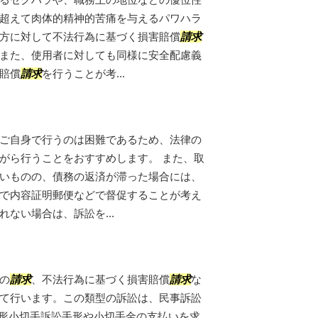
超えて肉体的精神的苦痛を与えるパワハラ
方に対して不法行為に基づく損害賠償
請求
また、使用者に対しても同様に安全配慮義
賠償
請求
を行うことが考...
ご自身で行うのは困難であるため、法律の
がら行うことをおすすめします。 また、取
いものの、債務の返済が滞った場合には、
で内容証明郵便などで督促することが考え
ない場合は、訴訟を...
の
請求
、不法行為に基づく損害賠償
請求
な
て行います。この類型の訴訟は、民事訴訟
手形小切手訴訟手形や小切手金の支払いを求