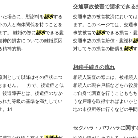
交通事故被害で請求できる
いた場合に、慰謝料を
請求
する
交通事故の被害救済においては
外の人と肉体関係を持つことを
ます。このページでは、交通事
ます。 離婚の際に
請求
できる慰
事故被害で
請求
できる損害・慰
精神的損害についての離婚原因
交通事故の損害賠償・慰謝料
請
神的損...
対してその損害の賠償を
請求
す
相続手続きの流れ
原則として以降はその症状につ
相続人調査の際には、被相続人
きません。 一方で、後遺症と似
相続人の現在戸籍などを市役所
。後遺障害とは、後遺症のなか
ご自身で調査を行うことももち
られた等級の基準を満たしてい
うな戸籍を取得すればよいかと
。14
地の市役所等に行くなどの手間が
セクハラ・パワハラに関す
て豊富な経験を有する
弁護士
が
性的な嫌がらせである、いわゆ