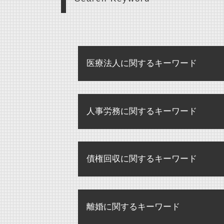
医療法人に関するキーワード
医療法人 中小企業
人事労務に関するキーワード
医療法人 合併
医療法人 m&a
残業代 未払い 請求 時効
医療法人 登記事項
債権回収に関するキーワード
未払賃金 請求 時効
監査 病院
パワハラ 損害賠償 会社
医療法人 病院 違い
債権回収
解雇 未払い賃金 請求
医療法人
離婚に関するキーワード
債権回収 弁護士
せクハラ 損害賠償