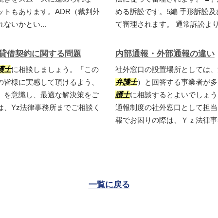
ットもあります。ADR（裁判外
める訴訟です。5編 手形訴訟
いかとい...
て審理されます。 通常訴訟より
貸借契約に関する問題
内部通報・外部通報の違い
護士
に相談しましょう。「この
社外窓口の設置場所としては、
の皆様に実感して頂けるよう、
弁護士
）と回答する事業者が多
」を意識し、最適な解決策をご
護士
に相談するとよいでしょう
は、Yz法律事務所までご相談く
通報制度の社外窓口として担当
報でお困りの際は、Ｙｚ法律事務
一覧に戻る