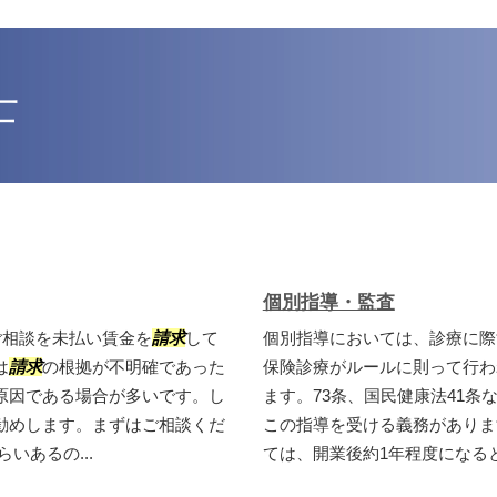
士
個別指導・監査
ご相談を未払い賃金を
請求
して
個別指導においては、診療に際
は
請求
の根拠が不明確であった
保険診療がルールに則って行わ
原因である場合が多いです。し
ます。73条、国民健康法41
勧めします。まずはご相談くだ
この指導を受ける義務がありま
いあるの...
ては、開業後約1年程度になると