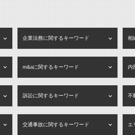
企業法務に関するキーワード
相
企業 保全活動
m&aに関するキーワード
内
環境 保全 企業
個人情報 内部規定
株式交換 株式移転
内部規定 内部規程
訴訟に関するキーワード
不
企業合併 弁護士
企業法務 とは
m&a 売却
企業 訴訟 個人
民事訴訟 相手が出頭しない
企業買収 弁護士
規程改定 改訂
交通事故に関するキーワード
エ
民事訴訟 賠償金
企業買収 注意点