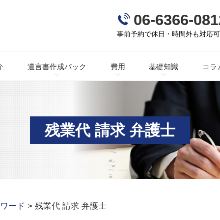
06-6366-081
事前予約で休日・時間外も対応
介
遺言書作成パック
費用
基礎知識
コラ
残業代 請求 弁護士
ワード
>
残業代 請求 弁護士