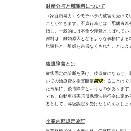
財産分与と慰謝料について
（家庭内暴力）やモラハラの被害を受けて
ことができます。不貞行為とは、配偶者以
指し、一般的には不倫や浮気とよばれてい
謝料は、離婚原因となるような事柄による
慰謝料と、離婚を余儀なくされたことによる精
後遺障害とは
症状固定の診断を受け、後遺症になると、
いての治療費を損害賠償
請求
することはで
た言葉に、後遺障害というものがあります
でも、自動車損害賠償保障法施行令に定め
るとして、等級認定を受けたものをさします
企業内部規定改訂
当事務所では、企業法務、労務問題に関し