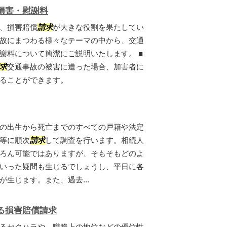
損害・慰謝料
、損害賠償
請求
が大きな役割を果たしてい
故にまつわる様々なテーマの中から、交通
謝料について簡潔にご説明いたします。 ■
求
交通事故の被害に遭った場合、加害者に
ることができます。
の出生から死亡までのすべての戸籍や法定
等に順次
請求
して調査を行います。相続人
ろん可能ではありますが、そもそもどのよ
いった疑問も生じるでしょうし、平日に各
生じます。また、過去...
る損害賠償請求
るセクハラや、職務上の地位などの優位性