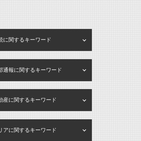
続に関するキーワード
遺産分割協議書 提出先
部通報に関するキーワード
限定承認 わかりやすく
遺留分 遺言
内部通報 外部通報 違い
相続放棄 期限
動産に関するキーワード
内部通報制度 パワハラ
遺言執行者 選任
内部通報 中小企業
相続放棄 デメリット
賃貸借契約 不動産 売買
内部通報 罰則
相続 弁護士
リアに関するキーワード
不動産 売却
内部通報 調査方法