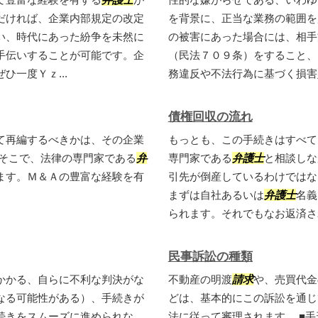
だければ、企業内部規定の改定
を背景に、正当な業務の範囲を
い、時代にあった紛争を未然に
の被害にあった場合には、相手
手伝いすることが可能です。企
（民法７０９条）をすること、
一度Ｙｚ...
務違反や不法行為に基づく損害
債権回収の流れ
て再編するべきかは、その企業
もっとも、この手続きはすべて
 そこで、法律の専門家である
弁
専門家である
弁護士
と相談しな
ます。Ｍ＆Ａの豊富な経験を有
引先が倒産しているわけではな
まずは自社あるいは
弁護士
名義
られます。それでもなお返済され
民事訴訟の種類
かかる、自らに不利な判決がな
不動産の明渡
請求
や、売買代金
なる可能性がある）、手続きが
どは、基本的にこの訴訟を通じ
続きをスムーズに進められな
法に従って審理されます。 ■