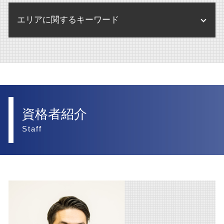
賃貸借契約 不動産 重要事項説明
内部通報
交通事故 慰謝料 相場 弁護士
訴訟 弁護士なし
離婚調停
債権回収 違法
不動産 賃貸借契約
エリアに関するキーワード
内部通報 外部通報 違い
交通事故 慰謝料 弁護士基準
民事訴訟 上告
離婚 慰謝料 弁護士
破産 賠償金
不動産登記法 改正
交通事故 弁護士特約
民事訴訟 流れ
離婚 父親 親権
債権回収 弁護士事務所
内部通報 大阪市 弁護士
不動産 弁護士
交通事故 損害賠償 相場
訴訟 弁護士
離婚 合意書
相続 大阪市 弁護士
不動産 管理会社
後遺障害 賠償金
民事訴訟 慰謝料
離婚 財産分与
医療法人 大阪市 弁護士
交通事故 後遺症 損害
訴訟
離婚したい
人事労務 西宮市 弁護士
資格者紹介
交通事故 罰金
離婚
企業法務 西宮市 弁護士
Staff
後遺障害 弁護士基準
離婚 財産分与 家 ローン
企業法務 大阪市 弁護士
交通事故 加害者 損害
離婚 調停 期間
交通事故 大阪市 弁護士
交通事故慰謝料 弁護士
離婚 相手が応じない
離婚 大阪市 弁護士
交通事故 賠償金
離婚 財産分与 貯金
相続 西宮市 弁護士
後遺障害 弁護士
離婚 財産分与 家
訴訟 大阪市 弁護士