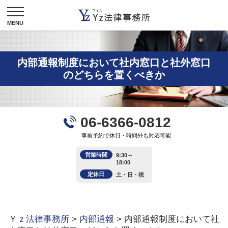
内部通報制度において社内窓口と社外窓口
のどちらを置くべきか
06-6366-0812
事前予約で休日・時間外も対応可能
営業時間
9:30～
18:00
定休日
土・日・祝
Ｙｚ法律事務所
>
内部通報
>
内部通報制度において社