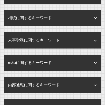
医療法人 とは
個人情報 内部規定
監査 弁護士確認状
相続に関するキーワード
内部規定 内部規程
監査 病院
企業 保全
医療法人 合併
公正証書遺言 証人
企業 保全活動
個別指導 医療機関
人事労務に関するキーワード
遺産分割協議書 書き方 注意点
企業 規定
医療法人 監査
相続 弁護士
企業 訴訟 コーポレートガバナンス
人事労務 弁護士
医療法人 m&a
相続放棄 デメリット
企業間 訴訟
m&aに関するキーワード
せクハラ 損害賠償 相場
医療法人 メリット
遺産分割 兄弟
企業法務 あり方
未払賃金 請求 時効
医療法人 弁護士
相続手続き
株式交換 メリット デメリット
企業法務 弁護士
パワハラ 訴訟 企業
医療法人 設立 要件
相続人 認知症
内部通報に関するキーワード
企業合併 弁護士
環境 保全 企業
未払賃金 請求期間
医療法人 病院 違い
遺言書 検認
企業買収 中小企業
規程改定 改訂
不当解雇 とは
医療法人 登記
内部通報 中小企業
婚外子 相続させたくない
株式交換 m&a