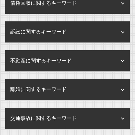
企業 訴訟
残業代 請求 証拠
債権回収に関するキーワード
医療法人 中小企業
内部通報 弁護士
遺産分割協議
企業合併 デメリット
企業 訴訟 個人
残業代 未払い 請求 時効
監査とは 病院
内部通報 外部窓口 顧問弁護士
内縁 相続
企業買収 弁護士
企業法務 とは
債権回収 調停
未払い賃金 請求 損害賠償
医療法人 法律
内部通報制度
遺留分侵害額請求 時効
m&a 買収 違い
訴訟に関するキーワード
内部規定 とは
破産 弁護士
せクハラ 損害賠償
医療法人
内部通報制度 改正
限定承認 わかりやすく
m&a 売却
債権回収 個人
残業代 請求 弁護士
内部通報制度 パワハラ
相続人 連絡取れない
民事訴訟 種類
m&a 会社
破産 大手企業
残業代 請求
内部通報 外部通報
不動産に関するキーワード
遺言 認知症
民事訴訟 相手が出頭しない
m&a 買収
債権回収 弁護士
パワハラ 損害賠償 会社
内部通報 調査方法
遺産 分け方
民事訴訟 弁護士なし
株式交換 株式移転
債権回収 弁護士法
解雇 未払い賃金 請求
不動産 売買
内部通報制度とは
遺言執行者 選任
訴訟 調停
m&a 弁護士
破産 別除権
離婚に関するキーワード
パワハラ 損害賠償
不動産 競売
内部通報制度 義務化
養子縁組 相続 トラブル
訴訟 流れ
企業買収 注意点
債権回収 調査
不当解雇 労基署
不動産 賃貸借契約 法律
内部通報 窓口 外部委託
遺産分割調停 期間
訴訟 意味 訴状
企業合併 株 どうなる
離婚 慰謝料 相場
債権回収 不動産
賃貸借契約 不動産 売買
内部通報 罰則
相続手続 弁護士
民事訴訟 示談
交通事故に関するキーワード
離婚 調停 流れ
債権回収 注意点
不動産 売却
内部通報 外部窓口
民事訴訟 賠償金
離婚 弁護士
債権回収