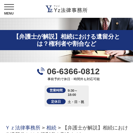
【弁護士が解説】相続における遺留分と
は？権利者や割合など
06-6366-0812
事前予約で休日・時間外も対応可能
営業時間
9:30～
18:00
定休日
土・日・祝
Ｙｚ法律事務所
>
相続
>
【弁護士が解説】相続におけ