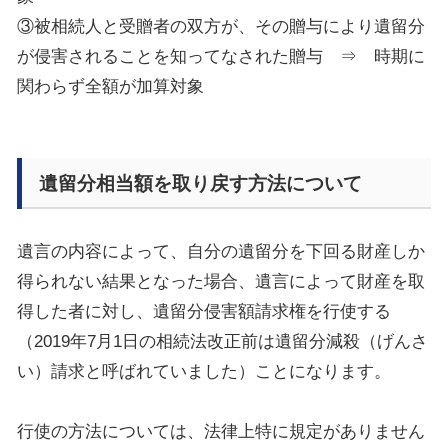
③被相続人と
受贈者の双方が、その贈与により遺留分
が侵害されることを知ってなされた贈与 ⇒ 時期に
関わらず
全額が
加算対象
遺留分相当額を取り戻す方法について
遺言の内容によって、自分の遺留分を下回る財産しか
得られない結果となった場合、遺言によって財産を取
得した者に対し、遺留分侵害額請求権を行使する
（
2019
年
7
月
1
日の相続法改正前は
遺留分減殺（げんさ
い）請求と
呼ばれていました
）
ことになります。
行使の方法については、法律上特に規定がありません