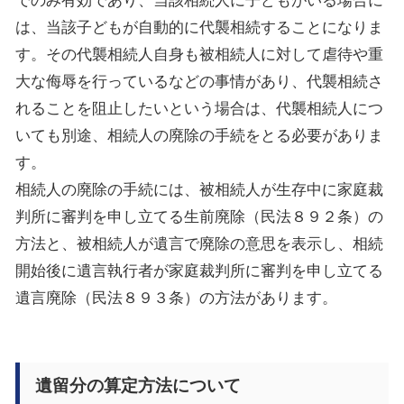
での
み有効であり、
当該相続人に子どもがいる場合に
は、当該子どもが自動的に代襲相続することになりま
す。
その
代襲相続人
自身
も被相続人に対して虐待や重
大な侮辱
を行っている
などの事情があり
、
代襲相続
さ
れることを阻止したいという
場合は、
代襲相続人
につ
いても別途、相続人の
廃除
の手続をとる
必要がありま
す。
相続人の廃除の手続には、
被相続人が生存中に家庭裁
判所に審判を申し立てる生前廃除（民法８９２条）の
方法と、
被相続人が遺言で廃除の意思を表示し、相続
開始後に遺言執行者が家庭裁判所に審判を申し立てる
遺言廃除（民法８９３条）の方法があります。
遺留分の算定方法について