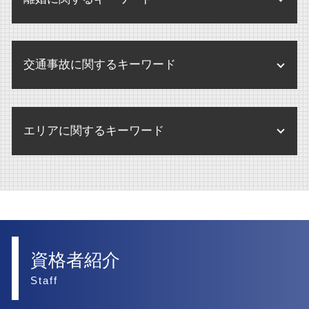
パワハラ 訴訟 企業
不動産 管理会社
内部通報制度
相続放棄 期限
訴訟 弁護士
企業合併 弁護士
債権回収 個人
未払い賃金 請求 損害賠償
不動産 賃貸借契約
内部通報 外部通報 違い
相続放棄 連帯保証人
民事訴訟 上告
企業合併 デメリット
離婚 弁護士
債権回収 注意点
不動産 売却
内部通報 外部窓口 顧問弁護士
遺産分割 兄弟
訴訟 調停
交通事故に関するキーワード
離婚 財産分与 家 ローン
債権回収 弁護士法
賃貸借契約 不動産 重要事項説明
内部通報 弁護士
民事訴訟 流れ
離婚 相手が応じない
債権回収 弁護士事務所
賃貸借契約 不動産 売買
内部通報制度とは
交通事故 損害賠償請求
訴訟 流れ
離婚 調停 流れ
債権回収
不動産 売買
エリアに関するキーワード
内部通報制度 義務化
後遺障害 弁護士
民事訴訟 弁護士なし
離婚調停
破産 大手企業
不動産 賃貸借契約 法律
交通事故 損害賠償 相場
民事訴訟 賠償金
離婚したい
債権回収 弁護士
企業法務 大阪市 弁護士
不動産 競売
後遺障害 弁護士基準
訴訟 意味 訴状
離婚 財産分与 貯金
債権回収 大阪市 弁護士
不動産 弁護士
交通事故 賠償金
訴訟
離婚 財産分与
人事労務 大阪市 弁護士
交通事故 家事 損害
民事訴訟 相手が出頭しない
離婚 調停 期間
相続 西宮市 弁護士
資格者紹介
交通事故 慰謝料 相場 弁護士
離婚 財産分与 家
債権回収 西宮市 弁護士
Staff
交通事故慰謝料 弁護士
離婚 合意書
m&a 西宮市 弁護士