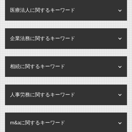
医療法人に関するキーワード
医療法人 法律
企業法務に関するキーワード
監査 弁護士確認状
医療法人 中小企業
規程改定 改訂
医療法人 弁護士
相続に関するキーワード
企業 訴訟 コーポレートガバナンス
個別指導 医療機関
内部規定 とは
医療法人 m&a
公正証書遺言 効力
個人情報 内部規定
医療法人
人事労務に関するキーワード
相続放棄 デメリット
企業間 訴訟
医療法人 合併
内縁 相続
企業法務 あり方
パワハラ 損害賠償
医療法人 病院 違い
相続 アパート
環境 保全 企業
m&aに関するキーワード
せクハラ 損害賠償 相場
監査 病院
相続 誰に相談