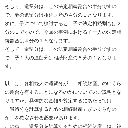
そして、
遺留分は、
この法定相続
割合
の半分
で
すの
で、妻の遺留分は相続財産の４分の１となります。
次に、子について検討すると、子の法定相続
割合
は２
分の１ですので、今回の事例における子一人の法定相
続
割合
は４分の１となります。
そして、
遺留分は、
この法定相続
割合
の半分
で
すの
で、子１人の遺留分は相続財産の８分の１となりま
す。
以上は、各相続人の遺留分
が、
「相続財産」の
いくら
の割合を有することになるのかについてのご説明とな
りますが、具体的な金額を算定するにあたっては、
「遺留分を計算するための相続財産」がいくらなの
か、を確定させる必要があります。
この点、「遺留分を計算するための相続財産」は、
被