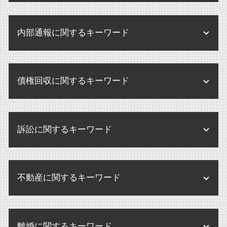
企業 規定
せクハラ 損害賠償
医療法人 監査
遺産分割協議書 書き方 注意点
株式交換 m&a
内部規定 内部規程
解雇 未払い賃金 請求
医療法人 登記
遺言 認知症
内部通報に関するキーワード
m&a 会社
企業 訴訟 個人
残業代 未払い 請求 時効
医療法人 設立 要件
遺留分 とは
株式交換 メリット デメリット
企業法務 とは
残業代 請求
医療法人 とは
内部通報 調査方法
相続 弁護士
株式交換 株式移転
企業 保全活動
不当解雇 とは
債権回収に関するキーワード
医療法人 登記事項
内部通報制度 パワハラ
相続手続き どこで
m&a 弁護士
企業 訴訟
パワハラ 損害賠償 会社
医療法人 メリット
内部通報 窓口 外部委託
遺産 分け方
企業買収 中小企業
企業 保全
債権回収 違法
残業代 請求 弁護士
医療法人 開業医 違い
内部通報制度 改正
相続手続 弁護士
m&a 買収
訴訟に関するキーワード
企業法務 弁護士
破産 弁護士
未払賃金 請求期間
監査とは 病院
内部通報 罰則
遺言書 検認
企業買収 弁護士
債権回収 調査
残業代 請求 証拠
内部通報 中小企業
相続 不動産
民事訴訟 種類
企業合併 株 どうなる
破産 賠償金
未払賃金 請求 時効
内部通報
不動産に関するキーワード
遺留分 遺言
訴訟 弁護士なし
m&a 売却
債権回収 調停
不当解雇 労基署
内部通報 外部通報
婚外子 相続させたくない
民事訴訟 示談
m&a 買収 違い
債権回収 不動産
人事労務 弁護士
不動産登記法 改正
内部通報 外部窓口
遺留分侵害額請求 時効
民事訴訟 慰謝料
企業買収 注意点
破産 別除権
離婚に関するキーワード