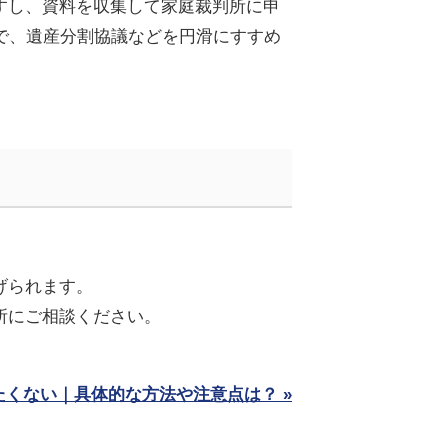
すし、資料を収集して
家庭裁判所に
申
で、遺産分割協議などを円滑にすすめ
げられます。
所に
ご相談ください
。
たくない｜具体的な方法や注意点は？ »