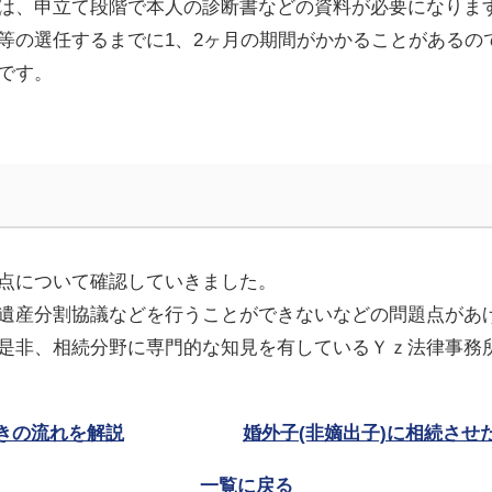
は
、申立て段階で本人の診断書などの資料が必要になりま
等の選任するまでに
1
、
2
ヶ月の期間がかかることがあるの
です。
点について確認していきました。
遺産分割協議などを行うことができないなどの問題点があ
是非、相続分野に
専門的な
知見を有しているＹｚ法律事務
きの流れを解説
婚外子(非嫡出子)に相続させ
一覧に戻る