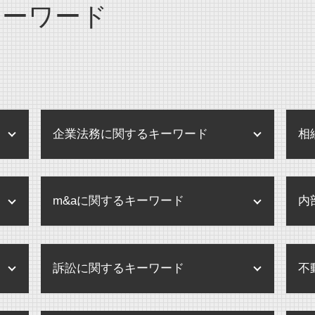
キーワード
企業法務に関するキーワード
相
企業 訴訟
m&aに関するキーワード
内
企業 保全活動
個人情報 内部規定
企業合併 デメリット
企業 訴訟 コーポレートガバナ
訴訟に関するキーワード
不
企業買収 弁護士
ンス
株式交換 m&a
企業 保全
民事訴訟 示談