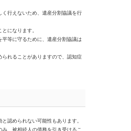
しく行えないため、遺産分割協議を行
ことになります。
を平等に守るために、
遺産分割協議は
められる
ことが
ありますので
、認知症
効と認められない
可能性
も
あります。
のみ、被相続人の債務を引き受けるこ