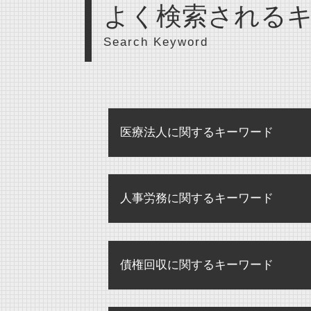
よく検索される
Search Keyword
医療法人に関するキーワード
医療法人
人事労務に関するキーワード
医療法人 登記事項
医療法人 弁護士
解雇 未払い賃金 請求
医療法人 合併
債権回収に関するキーワード
パワハラ 損害賠償 会社
医療法人 開業医 違い
残業代 請求
監査 病院
債権回収 違法