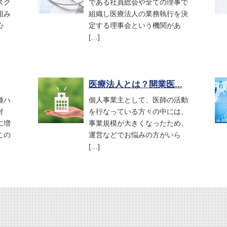
スク
である社員総会や全ての理事で
組み
組織し医療法人の業務執行を決
心
定する理事会という機関があ
[…]
医療法人とは？開業医...
種ハ
個人事業主として、医師の活動
対
を行なっている方々の中には、
に増
事業規模が大きくなったため、
この
運営などでお悩みの方がいら
[…]