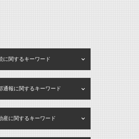
続に関するキーワード
相続放棄 デメリット
部通報に関するキーワード
養子縁組 相続 トラブル
相続放棄 期限
内部通報 弁護士
遺産分割 兄弟
動産に関するキーワード
内部通報制度とは
公正証書遺言 効力
内部通報 中小企業
遺産 分け方
賃貸借契約 不動産 重要事項説