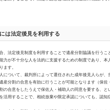
には法定後見を利用する
合、法定後見
制度
を利用することで遺産分割協議を行うこ
能力が不十分な人を法的に支援するための制度で
あり、本
りま
す。
人について
、
裁判所によって選任された
成年後見人
ら
が、
遺産分割の合意を有効に
行うことが可能となります
（保佐
割の合意をし
たうえで
保佐人・補助人
の同意を要する、と
を活用することで、相続放棄や限定承認についても、認知