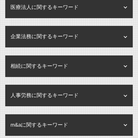
医療法人に関するキーワード
医療法人 登記事項
企業法務に関するキーワード
監査 病院
医療法人 法律
企業法務 あり方
医療法人 m&a
相続に関するキーワード
規程改定 改訂
医療法人 登記
環境 保全 企業
医療法人 メリット
婚外子 相続させたくない
企業 規定
個別指導 医療機関
人事労務に関するキーワード
養子縁組 相続 トラブル
企業間 訴訟
医療法人 設立 要件
相続 不動産
企業 訴訟 個人
不当解雇 とは
医療法人 病院 違い
相続手続き 弁護士
企業 訴訟 コーポレートガバナンス
m&aに関するキーワード
未払い賃金 請求 損害賠償
監査 弁護士確認状
相続手続 弁護士
企業 訴訟