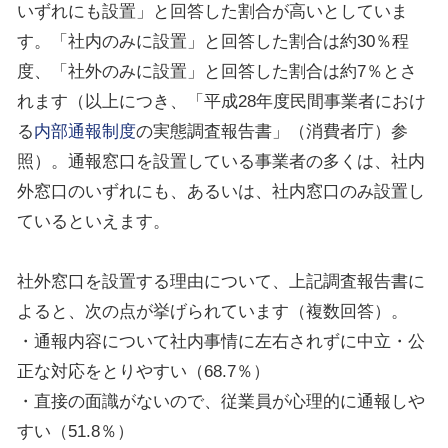
いずれにも設置」と回答した割合が高いとしていま
す。「社内のみに設置」と回答した割合は約
30
％程
度、「社外のみに設置」と回答した割合は約
7
％とさ
れます（以上につき、「平成
28
年度民間事業者におけ
る
内部通報制度
の実態調査報告書」（消費者庁）参
照）。通報窓口を設置している事業者の多くは、社内
外窓口のいずれにも、あるいは、社内窓口のみ設置し
ているといえます。
社外窓口を設置する理由について、上記調査報告書に
よると、次の点が挙げられています（複数回答）。
・通報内容について社内事情に左右されずに中立・公
正な対応をとりやすい（
68.7
％）
・直接の面識がないので、従業員が心理的に通報しや
すい（
51.8
％）