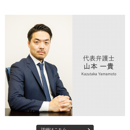
離婚 慰謝料 相場
企業法務 西宮市 弁護士
交通事故慰謝料 弁護士
離婚調停
債権回収 西宮市 弁護士
交通事故 家事 損害
離婚 相手が応じない
医療法人 大阪市 弁護士
交通事故 損害賠償請求
離婚 父親 親権
医療法人 西宮市 弁護士
交通事故 弁護士
不動産 大阪市 弁護士
交通事故 物損事故
債権回収 大阪市 弁護士
交通事故 弁護士特約
離婚 大阪市 弁護士
交通事故 慰謝料 弁護士基準
人事労務 西宮市 弁護士
m&a 大阪市 弁護士
相続 西宮市 弁護士
m&a 西宮市 弁護士
詳細はこちら