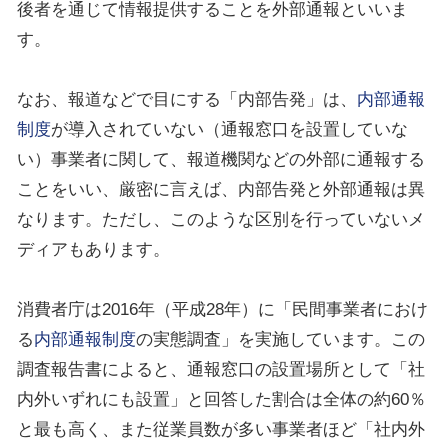
後者を通じて情報提供することを外部通報といいま
す。
なお、報道などで目にする「内部告発」は、
内部通報
制度
が導入されていない（通報窓口を設置していな
い）事業者に関して、報道機関などの外部に通報する
ことをいい、厳密に言えば、内部告発と外部通報は異
なります。ただし、このような区別を行っていないメ
ディアもあります。
消費者庁は
2016
年（平成
28
年）に「民間事業者におけ
る
内部通報制度
の実態調査」を実施しています。この
調査報告書によると、通報窓口の設置場所として「社
内外いずれにも設置」と回答した割合は全体の約
60
％
と最も高く、また従業員数が多い事業者ほど「社内外