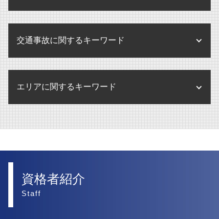
相続人 認知症
民事訴訟 相手が出頭しない
株式交換 株式移転
債権回収
人事労務 弁護士
不動産 売買
内部通報 外部通報 違い
相続人 連絡取れない
訴訟 調停
企業合併 弁護士
離婚 財産分与 家
債権回収 調査
不動産 売却
内部通報 弁護士
相続手続き
訴訟 流れ
交通事故に関するキーワード
離婚 財産分与 貯金
債権回収 個人
賃貸借契約 不動産 重要事項説明
内部通報制度 パワハラ
訴訟
離婚 弁護士
債権回収 注意点
不動産 競売
内部通報 中小企業
後遺障害 弁護士基準
民事訴訟 種類
離婚 調停 期間
破産 大手企業
賃貸借契約 不動産 売買
エリアに関するキーワード
内部通報 外部窓口
交通事故 賠償金
民事訴訟 示談
離婚 合意書
破産 弁護士
不動産 管理会社
後遺障害 弁護士
民事訴訟 上告
離婚
債権回収 弁護士
企業法務 大阪市 弁護士
不動産 賃貸借契約
交通事故 罰金
訴訟 弁護士
離婚 財産分与 家 ローン
相続 大阪市 弁護士
不動産 賃貸借契約 法律
交通事故 損害賠償 相場
民事訴訟 慰謝料
離婚 慰謝料 弁護士
訴訟 大阪市 弁護士
交通事故 慰謝料 相場 弁護士
民事訴訟 流れ
離婚 財産分与
交通事故 大阪市 弁護士
資格者紹介
交通事故 後遺症 損害
離婚 調停 流れ
人事労務 大阪市 弁護士
Staff
交通事故 加害者 損害
離婚したい
内部通報 大阪市 弁護士
後遺障害 賠償金