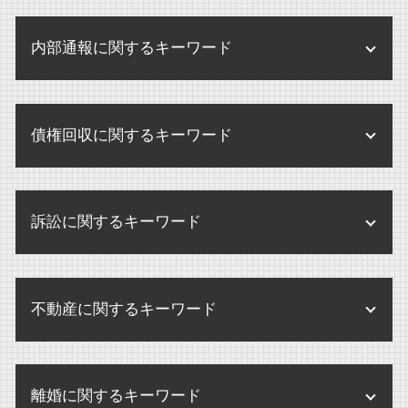
不当解雇 労基署
医療法人 合併
遺留分 遺言
株式交換 メリット デメリット
内部規定 内部規程
せクハラ 損害賠償
医療法人 弁護士
遺産分割協議書 提出先
内部通報に関するキーワード
株式交換 m&a
企業法務 弁護士
パワハラ 損害賠償 会社
医療法人
内縁 相続
m&a 売却
企業 保全
せクハラ 損害賠償 相場
医療法人 とは
内部通報制度 義務化
相続手続き どこで
企業買収 弁護士
企業 保全活動
残業代 未払い 請求 時効
債権回収に関するキーワード
監査とは 病院
内部通報制度とは
相続 誰に相談
企業買収 注意点
個人情報 内部規定
残業代 請求 証拠
医療法人 監査
内部通報制度
相続放棄 デメリット
企業合併 株 どうなる
企業法務 とは
債権回収 弁護士事務所
パワハラ 損害賠償
医療法人 開業医 違い
内部通報 調査方法
遺産分割協議
企業買収 中小企業
訴訟に関するキーワード
内部規定 とは
債権回収 調停
解雇 未払い賃金 請求
医療法人 中小企業
内部通報
遺産 分け方
m&a 弁護士
債権回収 違法
残業代 請求
内部通報 罰則
遺産分割協議書 書き方 注意点
民事訴訟 弁護士なし
m&a 買収
破産 別除権
未払賃金 請求期間
内部通報制度 改正
不動産に関するキーワード
遺産分割 兄弟
訴訟 意味 訴状
m&a 買収 違い
債権回収 弁護士法
残業代 請求 弁護士
内部通報 窓口 外部委託
相続 弁護士
民事訴訟 賠償金
m&a 会社
債権回収 不動産
パワハラ 訴訟 企業
不動産登記法 改正
内部通報 外部窓口 顧問弁護士
相続放棄 期限
訴訟 弁護士なし
企業合併 デメリット
破産 賠償金
離婚に関するキーワード
未払賃金 請求 時効
不動産 弁護士
内部通報 外部通報